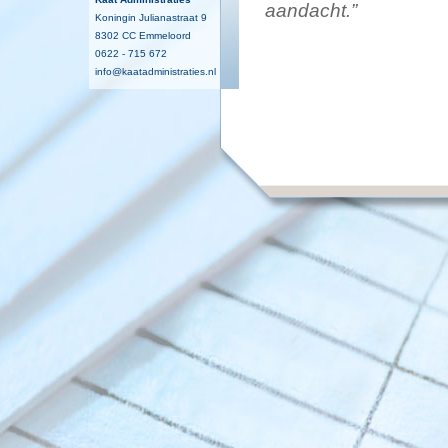
aandacht.”
Koningin Julianastraat 9
8302 CC Emmeloord
0622 - 715 672
info@kaatadministraties.nl