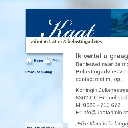
Ik vertel u graa
Home
Print
Benieuwd naar de m
Belastingadvies
voo
Privacy Verklaring
contact met mij op.
Koningin Julianastraa
8302 CC Emmeloord |
M: 0622 - 715 672
E: info@kaatadministr
„Elke klant is belangr
Kaat Administraties